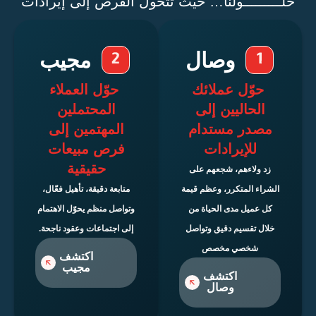
ــــــــولنا… حيث تتحول الفرص إلى إيرادات
وصال
مجيب
حوّل عملائك
حوّل العملاء
الحاليين إلى
المحتملين
مصدر مستدام
المهتمين إلى
للإيرادات
فرص مبيعات
حقيقية
زد ولاءهم، شجعهم على
لشراء المتكرر، وعظم قيمة
متابعة دقيقة، تأهيل فعّال،
كل عميل مدى الحياة من
وتواصل منظم يحوّل الاهتمام
خلال تقسيم دقيق وتواصل
إلى اجتماعات وعقود ناجحة.
شخصي مخصص
اكتشف
مجيب
اكتشف
وصال