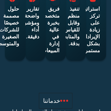
ستراتيجية
تنفيذ
فريق
تقارير
حلول
ركز
منظم
متخصص
واضحة
مصممة
لى
وقابل
بخبرة
ومؤشرات
خصيصًا
يادة
للقياس
عالية
أداء
للشركات
لإيرادات
والمتابعة
في
دقيقة.
الصغيرة
شكل
بدقة.
إدارة
والمتوسطة.
ستمر.
المبيعات.
خدماتنا