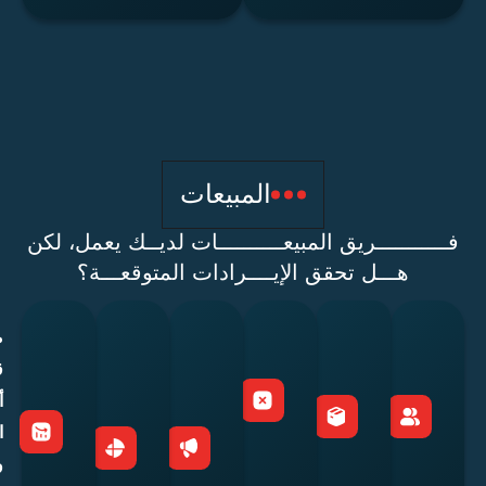
المبيعات
ــــــــريق المبيعــــــــــات لديــك يعمل، لكن
هـــل تحقق الإيــــرادات المتوقعـــة؟
العملاء
المشترون
غياب
الاعتماد
عدم
صعوبة
المحتملون
لمرة
خطة
الكبير
وجود
قياس
لا يتم
واحدة لا
متابعة
على
تقسيم
أداء
متابعتهم
يعودون
منظمة
الإعلانات
واضح
المبيعات
بالشكل
للشراء
وفعالة
بدلاً من
للعملاء
ورؤية