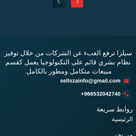
ا ترفع العبء عن الشركات من خلال توفير
 بشري قائم على التكنولوجيا يعمل كقسم
مبيعات متكامل ومطور بالكامل.
sellszainfo@gmail.co
966532042740
ط سريعة
سية
حن