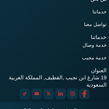
ا
 معنا
نا
 وصال
 مجيب
ان
شارع ابن نجيب ,القطيف, المملكة العربية
دية