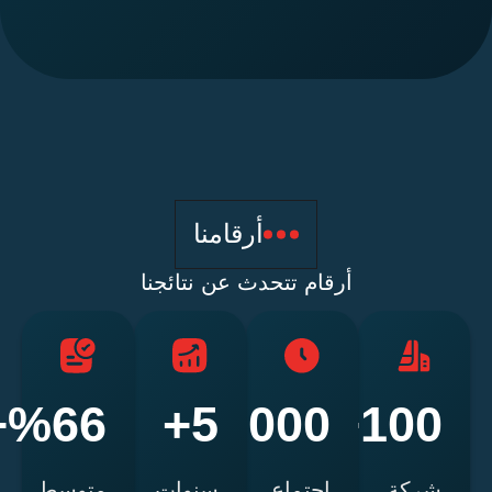
أرقامنا
أرقام تتحدث عن نتائجنا
%66+
11,000+
5+
100
ركة
اجتماع
سنوات
متوسط