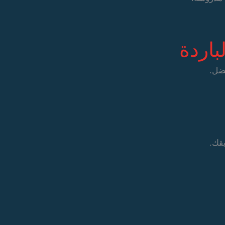
باردة
ضل.
قك.