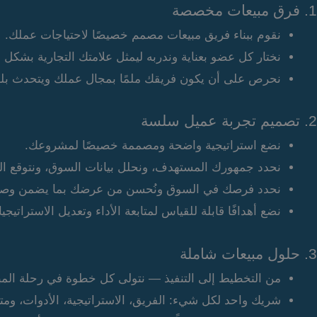
1. فرق مبيعات مخصصة
نقوم ببناء فريق مبيعات مصمم خصيصًا لاحتياجات عملك.
نختار كل عضو بعناية وندربه ليمثل علامتك التجارية بشكل 
نحرص على أن يكون فريقك ملمًا بمجال عملك ويتحدث بلغ
2. تصميم تجربة عميل سلسة
نضع استراتيجية واضحة ومصممة خصيصًا لمشروعك.
نحدد جمهورك المستهدف، ونحلل بيانات السوق، ونتوقع النت
نحدد فرصك في السوق ونُحسن من عرضك بما يضمن وصوله
نضع أهدافًا قابلة للقياس لمتابعة الأداء وتعديل الاستراتي
3. حلول مبيعات شاملة
من التخطيط إلى التنفيذ — نتولى كل خطوة في رحلة المب
شريك واحد لكل شيء: الفريق، الاستراتيجية، الأدوات، ومتاب